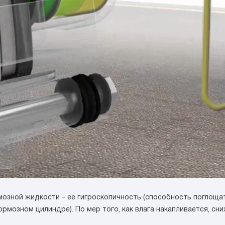
мозной жидкости – ее гигроскопичность (способность поглощать
мозном цилиндре). По мер того, как влага накапливается, сн