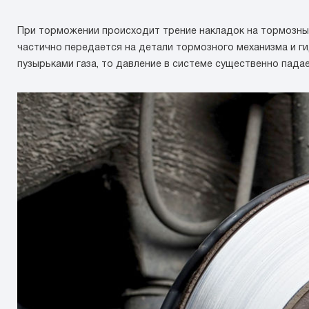
При торможении происходит трение накладок на тормозных
частично передается на детали тормозного механизма и г
пузырьками газа, то давление в системе существенно пада