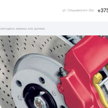
+375
ул. Ольшевского 20а
, методика замены или долива