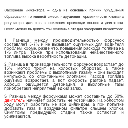
Засорение инжектора – одна из основных причин ухудшения
образования топливной смеси, нарушения герметичности клапана
регулятора давления и снижения производительности двигателя.
Всего можно выделить три основные стадии засорения инжектора:
Разница между производительностью форсунок
составляет 5-7% и не вызывает ощутимых для водителя
проблем, кроме, разве что, повышения расхода топлива на
1-3 литра. Также при использовании некачественного
топлива высока вероятность детонации.
Разница в производительности форсунок возрастает до
15%, мотор троит на холостых оборотах, а также
возникают проблемы с выхлопными газами – они выходят
импульсно, со спонтанными хлопками. Расход топлива
ощутимо возрастает, а вот скорость разгона падает.
Хорошо ощущается детонация, а выхлопные газы
приобретают неприятный едкий запах.
Разница между форсунками может составить до 50%,
двигатель
начинает работать не устойчиво. На холостом
ходу могут работать не все цилиндры, а при попытке
добавить газа в воздушном фильтре слышны хлопки.
Симптомы предыдущих стадий также остаются и
усиливаются.