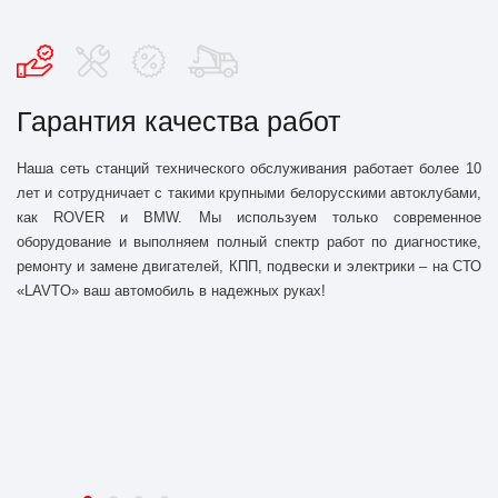
Гарантия качества работ
П
Наша сеть станций технического обслуживания работает более 10
На
лет и сотрудничает с такими крупными белорусскими автоклубами,
ва
как ROVER и BMW. Мы используем только современное
п
оборудование и выполняем полный спектр работ по диагностике,
по
ремонту и замене двигателей, КПП, подвески и электрики – на СТО
Та
«LAVTO» ваш автомобиль в надежных руках!
ди