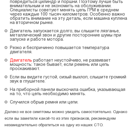
повредиться цилиндр и поршни. Поэтому лучше быть
внимательным и не экономить на обслуживании.
Специалисты советуют менять цепь ГРМ в среднем
через каждые 100 тысяч километров. Особенно важно
обратить внимание на эту деталь, если машина куплена
на вторичном рынке.
Двигатель запускается долго, вы слышите лязганье,
металлический звон и другие посторонние шумы при
запуске и работе мотора.
Резко и беспричинно повышается температура
двигателя.
Двигатель
работает неустойчиво, не развивает
мощность: такое бывает, если ремень или цепь
проскакивают.
Если вы видите густой, сизый выхлоп, слышите громкий
звук в глушителе.
На приборной панели выскочила ошибка, указывающая
на то, что цепь необходимо менять.
Случился обрыв ремня или цепи.
Далеко не все симптомы можно увидеть самостоятельно. Однако
если вы заметили какой-то из этих признаков, рекомендуем
незамедлительно обратиться на одну из наших СТО.