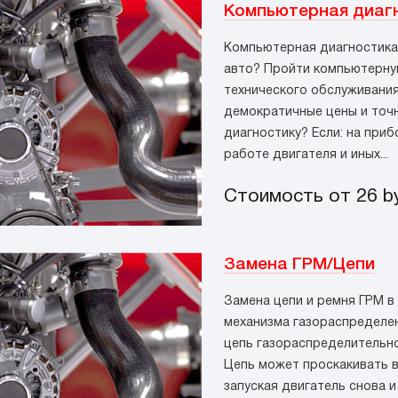
Компьютерная диаг
Компьютерная диагностика
авто? Пройти компьютерную
технического обслуживания
демократичные цены и точн
диагностику? Если: на приб
работе двигателя и иных...
Стоимость от 26
b
Замена ГРМ/Цепи
Замена цепи и ремня ГРМ в
механизма газораспределен
цепь газораспределительно
Цепь может проскакивать в
запуская двигатель снова 