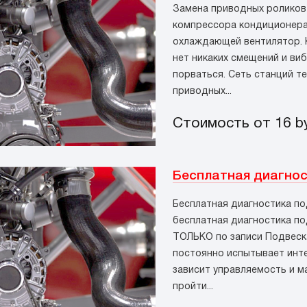
Замена приводных роликов
компрессора кондиционера,
охлаждающей вентилятор. К
нет никаких смещений и виб
порваться. Сеть станций т
приводных...
Стоимость от 16
b
Бесплатная диагнос
Бесплатная диагностика по
бесплатная диагностика по
ТОЛЬКО по записи Подвеска
постоянно испытывает инте
зависит управляемость и м
пройти...