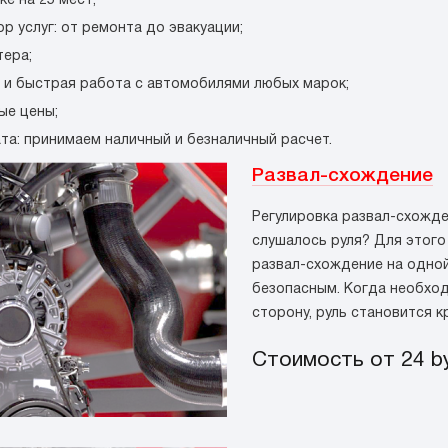
ке на 25 мест;
р услуг: от ремонта до эвакуации;
тера;
 и быстрая работа с автомобилями любых марок;
ые цены;
та: принимаем наличный и безналичный расчет.
Развал-схождение
Регулировка развал-схожде
слушалось руля? Для этого
развал-схождение на одной
безопасным. Когда необхо
сторону, руль становится к
Стоимость от 24
b