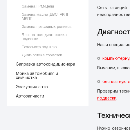
Замена ГРМ/Цепи
Сеть станций 
Замена масла ДВС, АКПП,
неисправностей
МКПП
Замена приводных роликов
Диагнос
Бесплатная диагностика
подвески
Наши специалис
Техосмотр под ключ
Диагностика тормозов
компьютерну
Заправка автокондиционера
Выясним, в как
Мойка автомобиля и
химчистка
бесплатную д
Эвакуация авто
Проверим техни
Автозапчасти
подвески
.
Техничес
Нужно сезонное