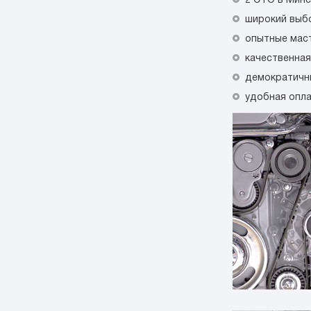
2 СТО в Минс
широкий выбо
опытные мас
качественная
демократичн
удобная опла