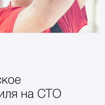
ское
иля на СТО